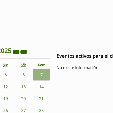
2025
Eventos activos para el 
Vie
Sáb
Dom
No existe Información
5
6
7
12
13
14
19
20
21
26
27
28