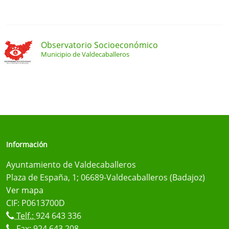
Observatorio Socioeconómico
Municipio de Valdecaballeros
Información
Ayuntamiento de Valdecaballeros
Plaza de España, 1; 06689-Valdecaballeros (Badajoz)
Ver mapa
CIF: P0613700D
Telf.:
924 643 336
Fax: 924 643 208