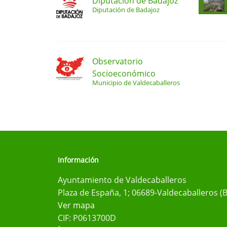
Diputación de Badajoz
Diputación de Badajoz
Observatorio
Socioeconómico
Municipio de Valdecaballeros
Información
Ayuntamiento de Valdecaballeros
Plaza de España, 1; 06689-Valdecaballeros (
Ver mapa
CIF: P0613700D