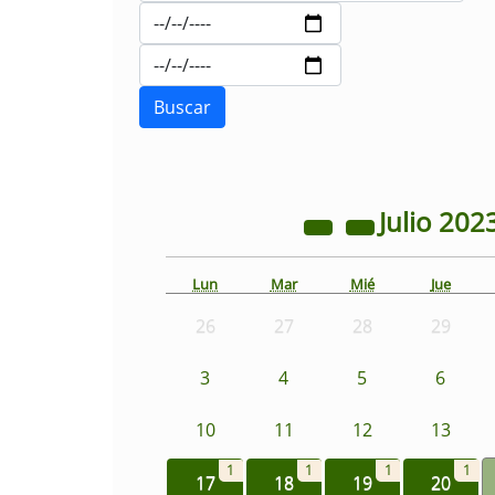
Julio
202
Lun
Mar
Mié
Jue
26
27
28
29
3
4
5
6
10
11
12
13
1
1
1
1
17
18
19
20