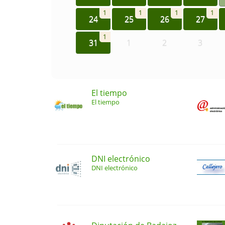
1
1
1
1
24
25
26
27
1
31
1
2
3
El tiempo
El tiempo
DNI electrónico
DNI electrónico