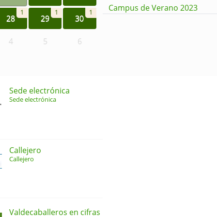
Campus de Verano 2023
1
1
1
28
29
30
4
5
6
Sede electrónica
Sede electrónica
Callejero
Callejero
Valdecaballeros en cifras