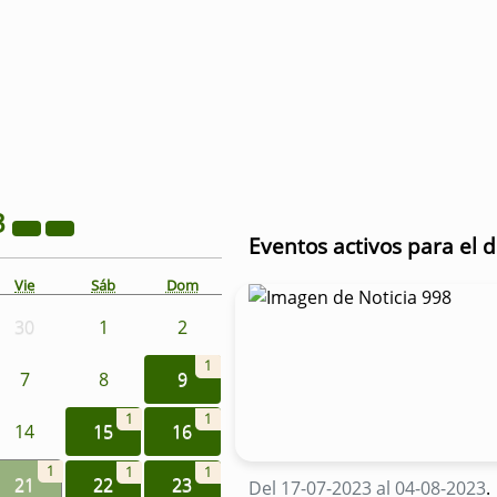
3
Eventos activos para el d
Vie
Sáb
Dom
30
1
2
1
7
8
9
1
1
14
15
16
1
1
1
21
22
23
Del 17-07-2023 al 04-08-2023
.