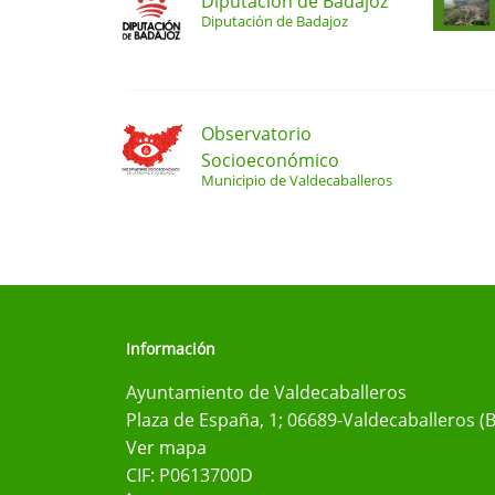
Diputación de Badajoz
Diputación de Badajoz
Observatorio
Socioeconómico
Municipio de Valdecaballeros
Información
Ayuntamiento de Valdecaballeros
Plaza de España, 1; 06689-Valdecaballeros (
Ver mapa
CIF: P0613700D