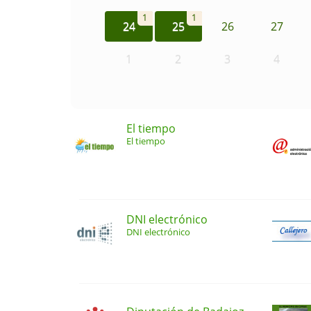
1
1
24
25
26
27
1
2
3
4
El tiempo
El tiempo
DNI electrónico
DNI electrónico