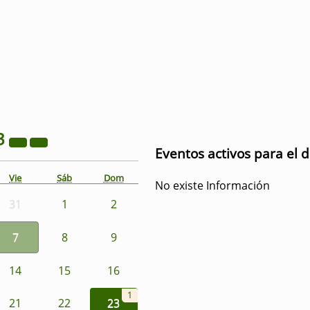
3
Eventos activos para el d
Vie
Sáb
Dom
No existe Información
31
1
2
7
8
9
14
15
16
1
21
22
23